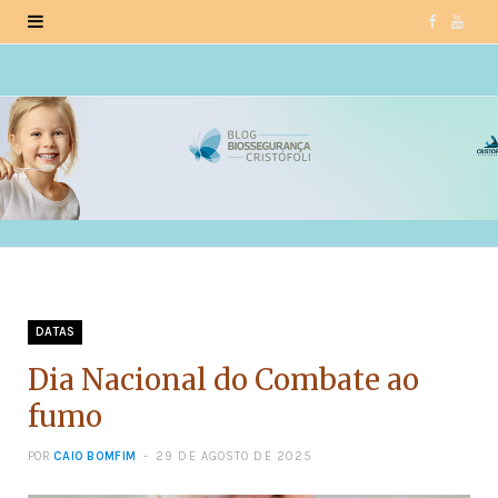
F
Y
a
o
c
u
e
T
b
u
o
b
o
e
DATAS
k
Dia Nacional do Combate ao
fumo
POR
CAIO BOMFIM
29 DE AGOSTO DE 2025