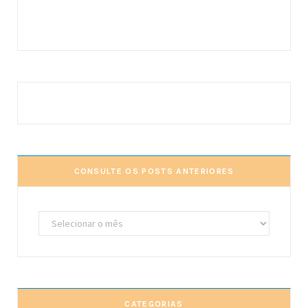
CONSULTE OS POSTS ANTERIORES
Consulte
os
posts
anteriores
CATEGORIAS