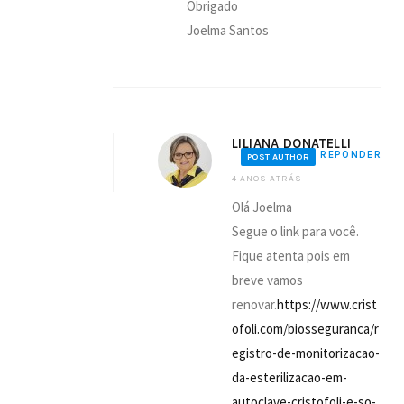
Obrigado
Joelma Santos
LILIANA DONATELLI
REPONDER
POST AUTHOR
4 ANOS ATRÁS
Olá Joelma
Segue o link para você.
Fique atenta pois em
breve vamos
renovar.
https://www.crist
ofoli.com/biosseguranca/r
egistro-de-monitorizacao-
da-esterilizacao-em-
autoclave-cristofoli-e-so-