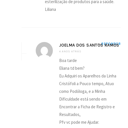
esterilização de produtos para a saúde.
Liliana
REPONDER
JOELMA DOS SANTOS RAMOS
4 ANOS ATRÁS
Boa tarde
Eliana td bem?
Eu Adquiri os Aparelhos da Linha
Cristófoli a Pouco tempo, Atuo
como Podóloga, e a Minha
Dificuldade está sendo em
Encontrar a Ficha de Registro e
Resultados,
Pfv vc pode me Ajudar.