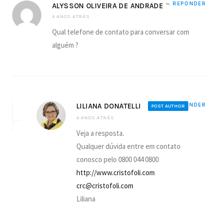
REPONDER
ALYSSON OLIVEIRA DE ANDRADE
4 ANOS ATRÁS
Qual telefone de contato para conversar com
alguém ?
LILIANA DONATELLI
REPONDER
POST AUTHOR
4 ANOS ATRÁS
Veja a resposta.
Qualquer dúvida entre em contato
conosco pelo 0800 044 0800
http://www.cristofoli.com
crc@cristofoli.com
Liliana