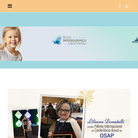
F
Y
a
o
c
u
e
T
b
u
o
b
o
e
k