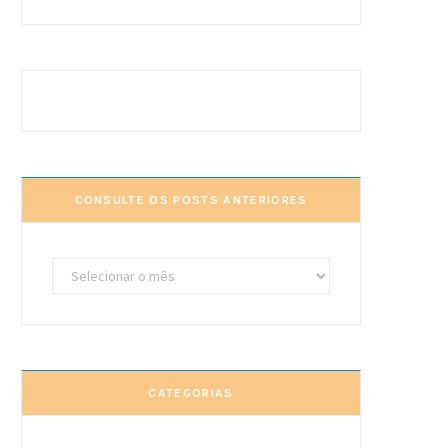
CONSULTE OS POSTS ANTERIORES
Consulte
os
posts
anteriores
CATEGORIAS