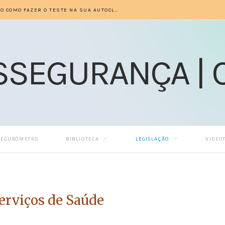
PASSO A PASSO INDICADOR BIOLÓGICO COMO FAZER O TESTE NA SUA AUTOCLAVE –
SEGURÔMETRO
BIBLIOTECA
LEGISLAÇÃO
VIDEO
erviços de Saúde