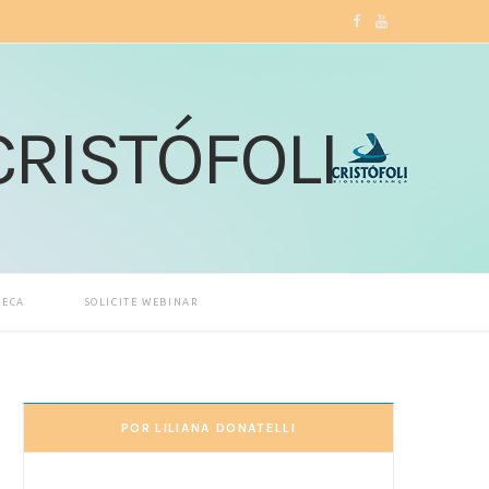
F
Y
a
o
c
u
e
T
b
u
o
b
o
e
TECA
SOLICITE WEBINAR
k
POR LILIANA DONATELLI