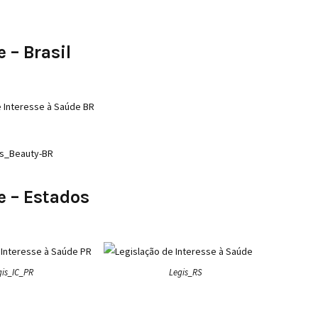
 – Brasil
is_Beauty-BR
e – Estados
gis_IC_PR
Legis_RS