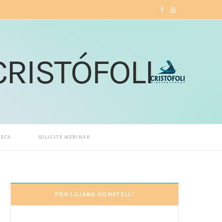
F
Y
a
o
c
u
e
T
b
u
o
b
o
e
TECA
SOLICITE WEBINAR
k
POR LILIANA DONATELLI