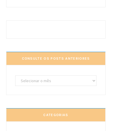
CONSULTE OS POSTS ANTERIORES
Consulte
os
posts
anteriores
CATEGORIAS