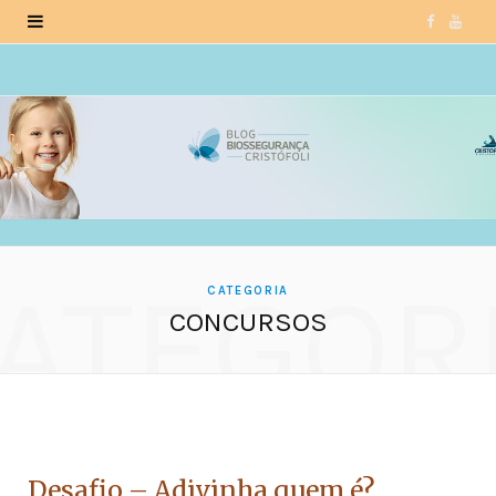
F
Y
a
o
c
u
e
T
b
u
o
b
ATEGOR
o
e
CATEGORIA
CONCURSOS
k
CONCURSOS
Desafio – Adivinha quem é?