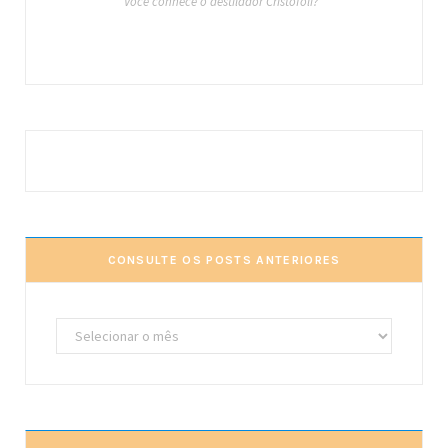
Você conhece o destilador Cristófoli?
CONSULTE OS POSTS ANTERIORES
Consulte
os
posts
anteriores