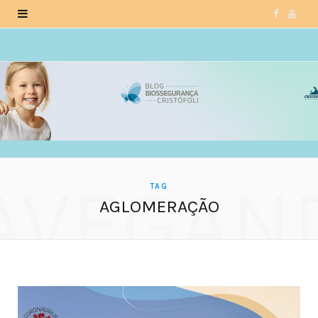
F
Y
a
o
c
u
e
T
b
u
o
b
AVEGAN
o
e
TAG
AGLOMERAÇÃO
k